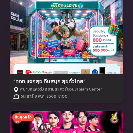
“ททท.แจกสุข คีบสนุก สุขทั่วไทย”
สยามสแควร์,(สยามสแควร์ซอย3) Siam Center
วันเสาร์ 9 พ.ค. 2569 17:00
สิ้นสุดแล้ว