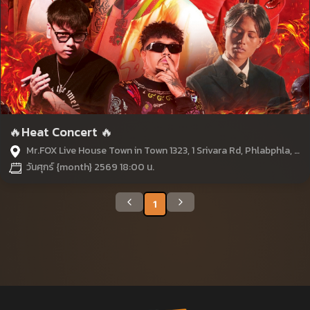
🔥Heat Concert 🔥
Mr.FOX Live House Town in Town 1323, 1 Srivara Rd, Phlabphla, Wang Thonglang, Bangkok
วันศุกร์ {month} 2569 18:00 น.
1